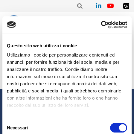
Home
/
Mensile
/
Stat. mensile Settembre 2021 – Alexander MUZ
Questo sito web utilizza i cookie
Stat. mensile Settembre
Utilizziamo i cookie per personalizzare contenuti ed
2021 – Alexander MUZ
annunci, per fornire funzionalità dei social media e per
analizzare il nostro traffico. Condividiamo inoltre
informazioni sul modo in cui utilizza il nostro sito con i
nostri partner che si occupano di analisi dei dati web,
pubblicità e social media, i quali potrebbero combinarle
Informazioni
con altre informazioni che ha fornito loro o che hanno
raccolto dal suo utilizzo dei loro servizi.
Chi siamo
Il Factoring
News e Media
Eventi e Formazione
Selezione
Necessari
Studi e Statistiche
Sostenibilità
del