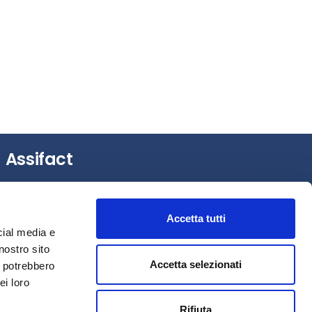
Assifact
Largo Augusto, 3 –
20122 Milano (MI)
Tel.: +39 0276020127
Accetta tutti
Fax: +39 0276020159
cial media e
Mail:
assifact@assifact.it
nostro sito
Accetta selezionati
i potrebbero
ei loro
Rifiuta