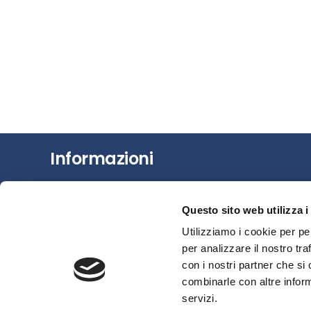
Informazioni
Chi siamo
Questo sito web utilizza i
Il Factoring
Utilizziamo i cookie per pe
News e Media
per analizzare il nostro tra
Eventi e Formazione
con i nostri partner che si
Studi e Statistiche
combinarle con altre inform
Sostenibilità
servizi.