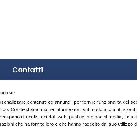
Contatti
Gli uffici dell’Associazione non sono aperti al
 cookie
pubblico.
È possibile richiedere un appuntamento
rsonalizzare contenuti ed annunci, per fornire funzionalità dei so
contattando la Segreteria.
ffico. Condividiamo inoltre informazioni sul modo in cui utilizza il 
 occupano di analisi dei dati web, pubblicità e social media, i qual
Privacy
azioni che ha fornito loro o che hanno raccolto dal suo utilizzo d
Segnalazione illeciti – Whistleblowing