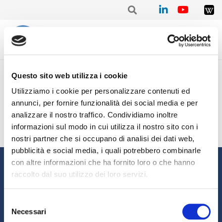
Home
/
Mensile
/
Stat. mensile Novembre 2021 – Davide LANCINI
Questo sito web utilizza i cookie
Stat. mensile Novembre
Utilizziamo i cookie per personalizzare contenuti ed
2021 – Davide LANCINI
annunci, per fornire funzionalità dei social media e per
analizzare il nostro traffico. Condividiamo inoltre
informazioni sul modo in cui utilizza il nostro sito con i
nostri partner che si occupano di analisi dei dati web,
pubblicità e social media, i quali potrebbero combinarle
Informazioni
con altre informazioni che ha fornito loro o che hanno
raccolto dal suo utilizzo dei loro servizi.
Chi siamo
Il Factoring
News e Media
Eventi e Formazione
Selezione
Necessari
Studi e Statistiche
Sostenibilità
del