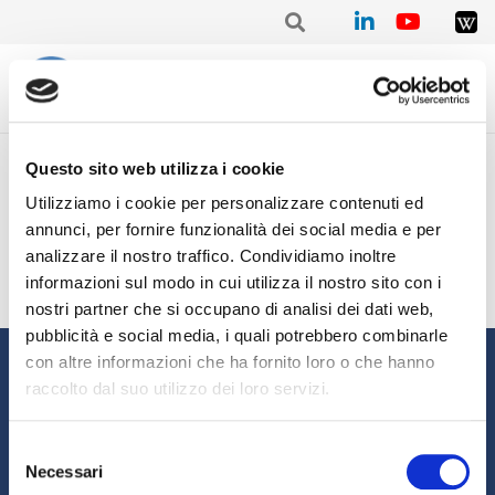
Home
/
Mensile
/
Stat. mensile Novembre 2021 – Carolina MINOIA
Questo sito web utilizza i cookie
Stat. mensile Novembre
Utilizziamo i cookie per personalizzare contenuti ed
2021 – Carolina MINOIA
annunci, per fornire funzionalità dei social media e per
analizzare il nostro traffico. Condividiamo inoltre
informazioni sul modo in cui utilizza il nostro sito con i
nostri partner che si occupano di analisi dei dati web,
pubblicità e social media, i quali potrebbero combinarle
Informazioni
con altre informazioni che ha fornito loro o che hanno
raccolto dal suo utilizzo dei loro servizi.
Chi siamo
Il Factoring
News e Media
Eventi e Formazione
Selezione
Necessari
Studi e Statistiche
Sostenibilità
del