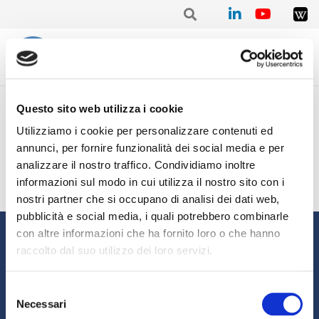
Home
/
Mensile
/
Stat. mensile Luglio 2021 – Stefano PALIERI
Questo sito web utilizza i cookie
Stat. mensile Luglio 2021 –
Utilizziamo i cookie per personalizzare contenuti ed
Stefano PALIERI
annunci, per fornire funzionalità dei social media e per
analizzare il nostro traffico. Condividiamo inoltre
informazioni sul modo in cui utilizza il nostro sito con i
nostri partner che si occupano di analisi dei dati web,
pubblicità e social media, i quali potrebbero combinarle
Informazioni
con altre informazioni che ha fornito loro o che hanno
raccolto dal suo utilizzo dei loro servizi.
Chi siamo
Il Factoring
News e Media
Eventi e Formazione
Selezione
Necessari
Studi e Statistiche
Sostenibilità
del