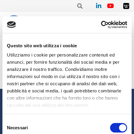
Home
/
Mensile
/
Stat. mensile Luglio 2021 – Davide LANCINI
Questo sito web utilizza i cookie
Stat. mensile Luglio 2021 –
Utilizziamo i cookie per personalizzare contenuti ed
Davide LANCINI
annunci, per fornire funzionalità dei social media e per
analizzare il nostro traffico. Condividiamo inoltre
informazioni sul modo in cui utilizza il nostro sito con i
nostri partner che si occupano di analisi dei dati web,
pubblicità e social media, i quali potrebbero combinarle
Informazioni
con altre informazioni che ha fornito loro o che hanno
raccolto dal suo utilizzo dei loro servizi.
Chi siamo
Il Factoring
News e Media
Eventi e Formazione
Selezione
Necessari
Studi e Statistiche
Sostenibilità
del