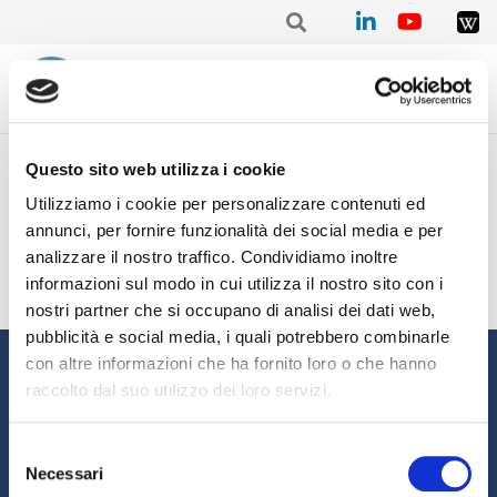
Home
/
Mensile
/
Stat. mensile Giugno 2021 – Caterina ROMEO
Questo sito web utilizza i cookie
Stat. mensile Giugno 2021 –
Utilizziamo i cookie per personalizzare contenuti ed
Caterina ROMEO
annunci, per fornire funzionalità dei social media e per
analizzare il nostro traffico. Condividiamo inoltre
informazioni sul modo in cui utilizza il nostro sito con i
nostri partner che si occupano di analisi dei dati web,
pubblicità e social media, i quali potrebbero combinarle
Informazioni
con altre informazioni che ha fornito loro o che hanno
raccolto dal suo utilizzo dei loro servizi.
Chi siamo
Il Factoring
News e Media
Eventi e Formazione
Selezione
Necessari
Studi e Statistiche
Sostenibilità
del