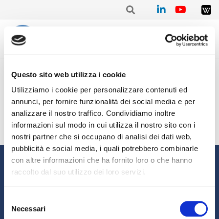
Home
/
Mensile
/
Stat. mensile Giugno 2021 – Alberto TRISTANO
Questo sito web utilizza i cookie
Stat. mensile Giugno 2021 –
Utilizziamo i cookie per personalizzare contenuti ed
Alberto TRISTANO
annunci, per fornire funzionalità dei social media e per
analizzare il nostro traffico. Condividiamo inoltre
informazioni sul modo in cui utilizza il nostro sito con i
nostri partner che si occupano di analisi dei dati web,
pubblicità e social media, i quali potrebbero combinarle
Informazioni
con altre informazioni che ha fornito loro o che hanno
raccolto dal suo utilizzo dei loro servizi.
Chi siamo
Il Factoring
News e Media
Eventi e Formazione
Selezione
Necessari
Studi e Statistiche
Sostenibilità
del