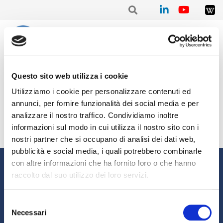
Home
/
Mensile
/
Stat. mensile Gennaio 2022 – Alberto TRISTANO
Questo sito web utilizza i cookie
Stat. mensile Gennaio 2022
Utilizziamo i cookie per personalizzare contenuti ed
– Alberto TRISTANO
annunci, per fornire funzionalità dei social media e per
analizzare il nostro traffico. Condividiamo inoltre
informazioni sul modo in cui utilizza il nostro sito con i
nostri partner che si occupano di analisi dei dati web,
pubblicità e social media, i quali potrebbero combinarle
Informazioni
con altre informazioni che ha fornito loro o che hanno
raccolto dal suo utilizzo dei loro servizi.
Chi siamo
Il Factoring
News e Media
Eventi e Formazione
Selezione
Necessari
Studi e Statistiche
Sostenibilità
del