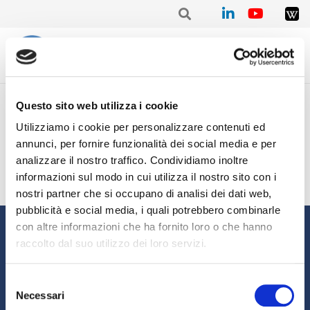
Home
/
Mensile
/
Stat. mensile Febbraio 2022 – Alberto TRISTANO
Questo sito web utilizza i cookie
Stat. mensile Febbraio 2022
Utilizziamo i cookie per personalizzare contenuti ed
– Alberto TRISTANO
annunci, per fornire funzionalità dei social media e per
analizzare il nostro traffico. Condividiamo inoltre
informazioni sul modo in cui utilizza il nostro sito con i
nostri partner che si occupano di analisi dei dati web,
pubblicità e social media, i quali potrebbero combinarle
Informazioni
con altre informazioni che ha fornito loro o che hanno
raccolto dal suo utilizzo dei loro servizi.
Chi siamo
Il Factoring
News e Media
Eventi e Formazione
Selezione
Necessari
Studi e Statistiche
Sostenibilità
del