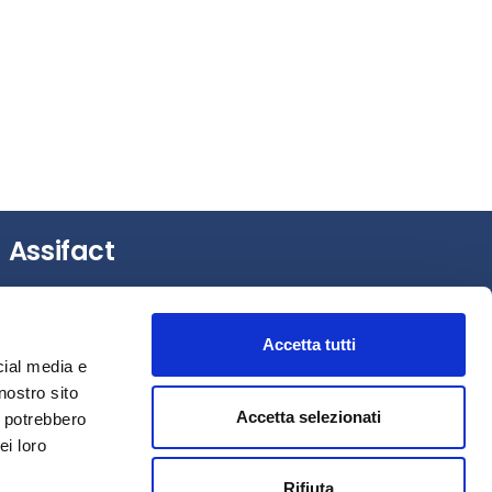
Assifact
Largo Augusto, 3 –
20122 Milano (MI)
Tel.: +39 0276020127
Accetta tutti
Fax: +39 0276020159
cial media e
Mail:
assifact@assifact.it
nostro sito
Accetta selezionati
i potrebbero
ei loro
Rifiuta