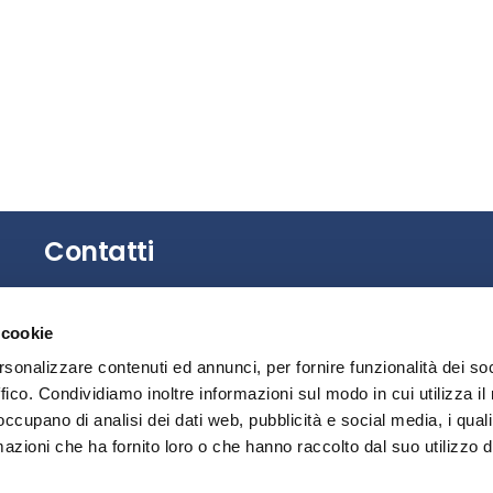
Contatti
Gli uffici dell’Associazione non sono aperti al
 cookie
pubblico.
È possibile richiedere un appuntamento
rsonalizzare contenuti ed annunci, per fornire funzionalità dei so
contattando la Segreteria.
ffico. Condividiamo inoltre informazioni sul modo in cui utilizza il 
 occupano di analisi dei dati web, pubblicità e social media, i qual
Privacy
azioni che ha fornito loro o che hanno raccolto dal suo utilizzo d
Segnalazione illeciti – Whistleblowing