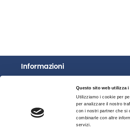
Informazioni
Chi siamo
Questo sito web utilizza i
Il Factoring
Utilizziamo i cookie per pe
News e Media
per analizzare il nostro tra
Eventi e Formazione
con i nostri partner che si
Studi e Statistiche
combinarle con altre inform
Sostenibilità
servizi.