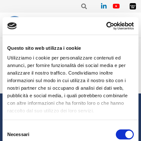
Home
/
Mensile
/
Stat. mensile Febbraio 2021 – Alexander MUZ
Questo sito web utilizza i cookie
Stat. mensile Febbraio 2021
Utilizziamo i cookie per personalizzare contenuti ed
– Alexander MUZ
annunci, per fornire funzionalità dei social media e per
analizzare il nostro traffico. Condividiamo inoltre
informazioni sul modo in cui utilizza il nostro sito con i
nostri partner che si occupano di analisi dei dati web,
pubblicità e social media, i quali potrebbero combinarle
Informazioni
con altre informazioni che ha fornito loro o che hanno
raccolto dal suo utilizzo dei loro servizi.
Chi siamo
Il Factoring
News e Media
Eventi e Formazione
Selezione
Necessari
Studi e Statistiche
Sostenibilità
del