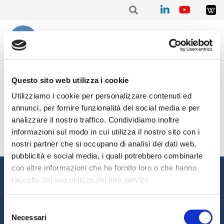
Home
/
Mensile
/
Stat. mensile Dicembre 2021 – Giuseppe CASTIGLIA
Questo sito web utilizza i cookie
Stat. mensile Dicembre 2021
Utilizziamo i cookie per personalizzare contenuti ed
annunci, per fornire funzionalità dei social media e per
– Giuseppe CASTIGLIA
analizzare il nostro traffico. Condividiamo inoltre
informazioni sul modo in cui utilizza il nostro sito con i
nostri partner che si occupano di analisi dei dati web,
pubblicità e social media, i quali potrebbero combinarle
con altre informazioni che ha fornito loro o che hanno
Informazioni
raccolto dal suo utilizzo dei loro servizi.
Chi siamo
Il Factoring
Selezione
News e Media
Eventi e Formazione
Necessari
del
Studi e Statistiche
Sostenibilità