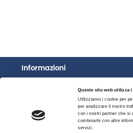
Informazioni
Chi siamo
Questo sito web utilizza i
Il Factoring
Utilizziamo i cookie per pe
News e Media
per analizzare il nostro tra
Eventi e Formazione
con i nostri partner che si
Studi e Statistiche
combinarle con altre inform
Sostenibilità
servizi.