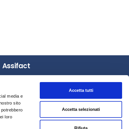
Assifact
Largo Augusto, 3 –
20122 Milano (MI)
Tel.: +39 0276020127
Accetta tutti
Fax: +39 0276020159
cial media e
Mail:
assifact@assifact.it
nostro sito
Accetta selezionati
i potrebbero
ei loro
Rifiuta