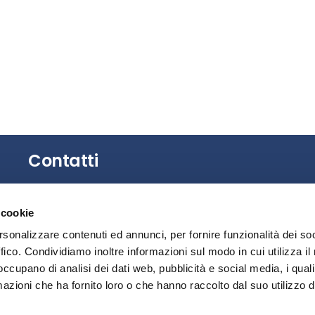
Contatti
Gli uffici dell’Associazione non sono aperti al
 cookie
pubblico.
È possibile richiedere un appuntamento
rsonalizzare contenuti ed annunci, per fornire funzionalità dei so
contattando la Segreteria.
ffico. Condividiamo inoltre informazioni sul modo in cui utilizza il 
 occupano di analisi dei dati web, pubblicità e social media, i qual
Privacy
azioni che ha fornito loro o che hanno raccolto dal suo utilizzo d
Segnalazione illeciti – Whistleblowing