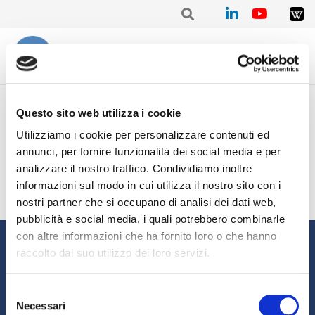
Home
/
Mensile
/
Stat. mensile Dicembre 2020 – Gabriele SCARSELLI
Questo sito web utilizza i cookie
Stat. mensile Dicembre
Utilizziamo i cookie per personalizzare contenuti ed
annunci, per fornire funzionalità dei social media e per
2020 – Gabriele SCARSELLI
analizzare il nostro traffico. Condividiamo inoltre
informazioni sul modo in cui utilizza il nostro sito con i
nostri partner che si occupano di analisi dei dati web,
pubblicità e social media, i quali potrebbero combinarle
con altre informazioni che ha fornito loro o che hanno
Informazioni
raccolto dal suo utilizzo dei loro servizi.
Chi siamo
Il Factoring
Selezione
News e Media
Eventi e Formazione
Necessari
del
Studi e Statistiche
Sostenibilità