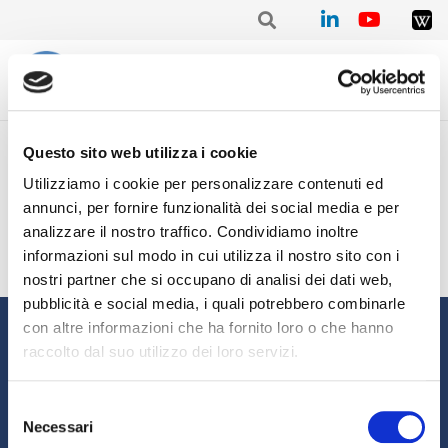
Home
/
Mensile
/
Stat. mensile Aprile 2022 – Francesco CORTI
Questo sito web utilizza i cookie
Stat. mensile Aprile 2022 –
Utilizziamo i cookie per personalizzare contenuti ed
Francesco CORTI
annunci, per fornire funzionalità dei social media e per
analizzare il nostro traffico. Condividiamo inoltre
informazioni sul modo in cui utilizza il nostro sito con i
nostri partner che si occupano di analisi dei dati web,
pubblicità e social media, i quali potrebbero combinarle
Informazioni
con altre informazioni che ha fornito loro o che hanno
raccolto dal suo utilizzo dei loro servizi.
Chi siamo
Il Factoring
News e Media
Eventi e Formazione
Selezione
Necessari
Studi e Statistiche
Sostenibilità
del