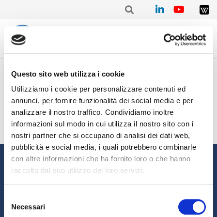
Home
/
Mensile
/
Stat. mensile Aprile 2022 – EUROFACTOR
Questo sito web utilizza i cookie
Stat. mensile Aprile 2022 –
Utilizziamo i cookie per personalizzare contenuti ed
EUROFACTOR
annunci, per fornire funzionalità dei social media e per
analizzare il nostro traffico. Condividiamo inoltre
informazioni sul modo in cui utilizza il nostro sito con i
nostri partner che si occupano di analisi dei dati web,
pubblicità e social media, i quali potrebbero combinarle
Informazioni
con altre informazioni che ha fornito loro o che hanno
raccolto dal suo utilizzo dei loro servizi.
Chi siamo
Il Factoring
News e Media
Eventi e Formazione
Selezione
Necessari
Studi e Statistiche
Sostenibilità
del