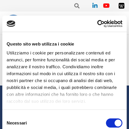
Home
/
Mensile
/
Stat. mensile Aprile 2022 – Elena CASANOVA
Questo sito web utilizza i cookie
Stat. mensile Aprile 2022 –
Utilizziamo i cookie per personalizzare contenuti ed
Elena CASANOVA
annunci, per fornire funzionalità dei social media e per
analizzare il nostro traffico. Condividiamo inoltre
informazioni sul modo in cui utilizza il nostro sito con i
nostri partner che si occupano di analisi dei dati web,
pubblicità e social media, i quali potrebbero combinarle
Informazioni
con altre informazioni che ha fornito loro o che hanno
raccolto dal suo utilizzo dei loro servizi.
Chi siamo
Il Factoring
News e Media
Eventi e Formazione
Selezione
Necessari
Studi e Statistiche
Sostenibilità
del