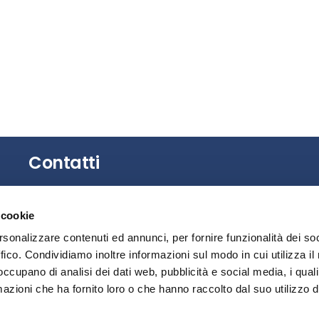
Contatti
Gli uffici dell’Associazione non sono aperti al
 cookie
pubblico.
È possibile richiedere un appuntamento
rsonalizzare contenuti ed annunci, per fornire funzionalità dei so
contattando la Segreteria.
ffico. Condividiamo inoltre informazioni sul modo in cui utilizza il 
 occupano di analisi dei dati web, pubblicità e social media, i qual
Privacy
azioni che ha fornito loro o che hanno raccolto dal suo utilizzo d
Segnalazione illeciti – Whistleblowing