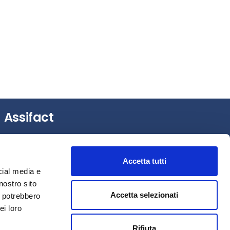
Assifact
Largo Augusto, 3 –
20122 Milano (MI)
Tel.: +39 0276020127
Accetta tutti
Fax: +39 0276020159
cial media e
Mail:
assifact@assifact.it
nostro sito
Accetta selezionati
i potrebbero
ei loro
Rifiuta