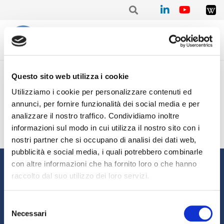
Home
/
Mensile
/
Stat. mensile Aprile 2021 – Paolo MONTI
Questo sito web utilizza i cookie
Stat. mensile Aprile 2021 –
Utilizziamo i cookie per personalizzare contenuti ed
Paolo MONTI
annunci, per fornire funzionalità dei social media e per
analizzare il nostro traffico. Condividiamo inoltre
informazioni sul modo in cui utilizza il nostro sito con i
nostri partner che si occupano di analisi dei dati web,
pubblicità e social media, i quali potrebbero combinarle
Informazioni
con altre informazioni che ha fornito loro o che hanno
raccolto dal suo utilizzo dei loro servizi.
Chi siamo
Il Factoring
News e Media
Eventi e Formazione
Selezione
Necessari
Studi e Statistiche
Sostenibilità
del