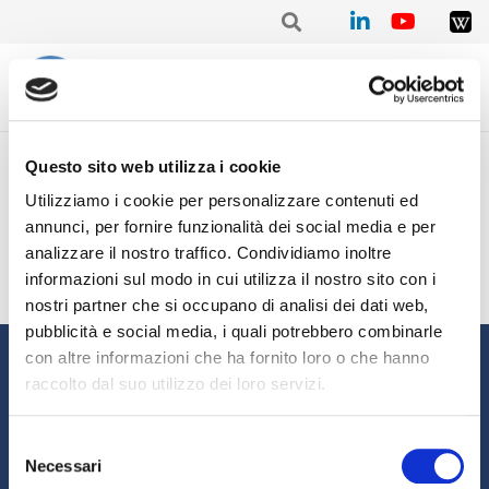
Home
/
Mensile
/
Stat. mensile Aprile 2021 – Carlo SADAR
Questo sito web utilizza i cookie
Stat. mensile Aprile 2021 –
Utilizziamo i cookie per personalizzare contenuti ed
Carlo SADAR
annunci, per fornire funzionalità dei social media e per
analizzare il nostro traffico. Condividiamo inoltre
informazioni sul modo in cui utilizza il nostro sito con i
nostri partner che si occupano di analisi dei dati web,
pubblicità e social media, i quali potrebbero combinarle
Informazioni
con altre informazioni che ha fornito loro o che hanno
raccolto dal suo utilizzo dei loro servizi.
Chi siamo
Il Factoring
News e Media
Eventi e Formazione
Selezione
Necessari
Studi e Statistiche
Sostenibilità
del