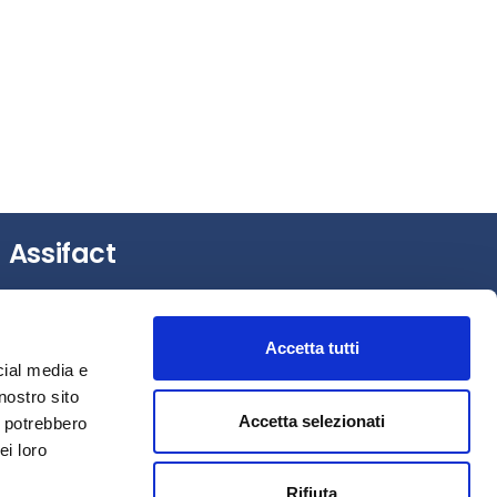
Assifact
Largo Augusto, 3 –
20122 Milano (MI)
Tel.: +39 0276020127
Accetta tutti
Fax: +39 0276020159
cial media e
Mail:
assifact@assifact.it
nostro sito
Accetta selezionati
i potrebbero
ei loro
Rifiuta