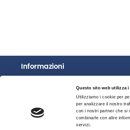
Informazioni
Chi siamo
Questo sito web utilizza i
Il Factoring
Utilizziamo i cookie per pe
News e Media
per analizzare il nostro tra
Eventi e Formazione
con i nostri partner che si
Studi e Statistiche
combinarle con altre inform
Sostenibilità
servizi.