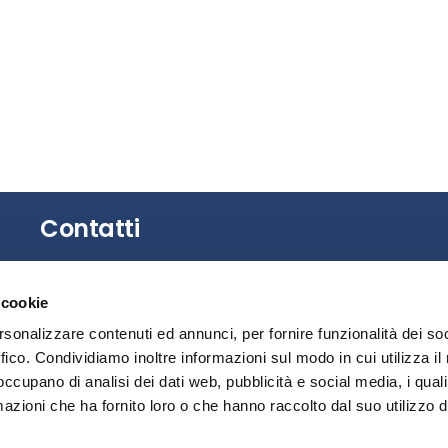
Contatti
Gli uffici dell’Associazione non sono aperti al
 cookie
pubblico.
È possibile richiedere un appuntamento
rsonalizzare contenuti ed annunci, per fornire funzionalità dei so
contattando la Segreteria.
ffico. Condividiamo inoltre informazioni sul modo in cui utilizza il 
 occupano di analisi dei dati web, pubblicità e social media, i qual
Privacy
azioni che ha fornito loro o che hanno raccolto dal suo utilizzo d
Segnalazione illeciti – Whistleblowing