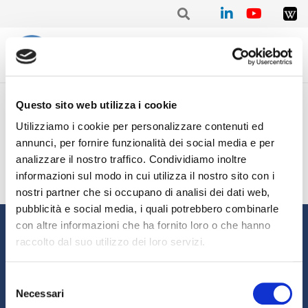
Home
/
Trimestrale
/
Stat. IV trimestre 2020 – Lina SANTUCCI
Questo sito web utilizza i cookie
Stat. IV trimestre 2020 –
Utilizziamo i cookie per personalizzare contenuti ed
Lina SANTUCCI
annunci, per fornire funzionalità dei social media e per
analizzare il nostro traffico. Condividiamo inoltre
informazioni sul modo in cui utilizza il nostro sito con i
nostri partner che si occupano di analisi dei dati web,
pubblicità e social media, i quali potrebbero combinarle
Informazioni
con altre informazioni che ha fornito loro o che hanno
raccolto dal suo utilizzo dei loro servizi.
Chi siamo
Il Factoring
News e Media
Eventi e Formazione
Selezione
Necessari
Studi e Statistiche
Sostenibilità
del