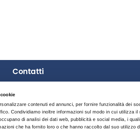
Contatti
Gli uffici dell’Associazione non sono aperti al
 cookie
pubblico.
È possibile richiedere un appuntamento
rsonalizzare contenuti ed annunci, per fornire funzionalità dei so
contattando la Segreteria.
ffico. Condividiamo inoltre informazioni sul modo in cui utilizza il 
 occupano di analisi dei dati web, pubblicità e social media, i qual
Privacy
azioni che ha fornito loro o che hanno raccolto dal suo utilizzo d
Segnalazione illeciti – Whistleblowing