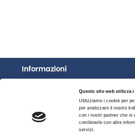
Informazioni
Chi siamo
Questo sito web utilizza i
Il Factoring
Utilizziamo i cookie per pe
News e Media
per analizzare il nostro tra
Eventi e Formazione
con i nostri partner che si
Studi e Statistiche
combinarle con altre inform
Sostenibilità
servizi.