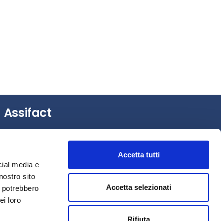
Assifact
Largo Augusto, 3 –
20122 Milano (MI)
Tel.: +39 0276020127
Accetta tutti
Fax: +39 0276020159
cial media e
Mail:
assifact@assifact.it
nostro sito
Accetta selezionati
i potrebbero
ei loro
Rifiuta