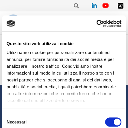
Home
/
Trimestrale
/
Stat. III trimestre 2021 – Sandro SERAFINI
Questo sito web utilizza i cookie
Stat. III trimestre 2021 –
Utilizziamo i cookie per personalizzare contenuti ed
Sandro SERAFINI
annunci, per fornire funzionalità dei social media e per
analizzare il nostro traffico. Condividiamo inoltre
informazioni sul modo in cui utilizza il nostro sito con i
nostri partner che si occupano di analisi dei dati web,
pubblicità e social media, i quali potrebbero combinarle
Informazioni
con altre informazioni che ha fornito loro o che hanno
raccolto dal suo utilizzo dei loro servizi.
Chi siamo
Il Factoring
News e Media
Eventi e Formazione
Selezione
Necessari
Studi e Statistiche
Sostenibilità
del