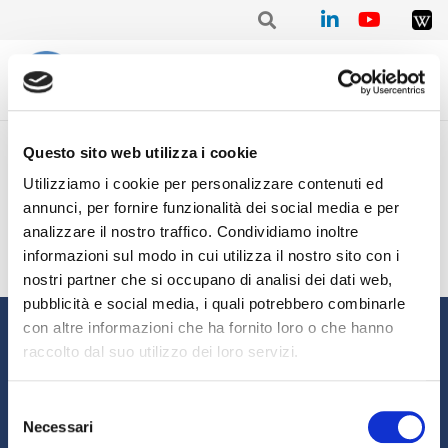
Home
/
Trimestrale
/
Stat. I trimestre 2022 – Elena CASANOVA
Questo sito web utilizza i cookie
Stat. I trimestre 2022 – Elena
Utilizziamo i cookie per personalizzare contenuti ed
CASANOVA
annunci, per fornire funzionalità dei social media e per
analizzare il nostro traffico. Condividiamo inoltre
informazioni sul modo in cui utilizza il nostro sito con i
nostri partner che si occupano di analisi dei dati web,
pubblicità e social media, i quali potrebbero combinarle
Informazioni
con altre informazioni che ha fornito loro o che hanno
raccolto dal suo utilizzo dei loro servizi.
Chi siamo
Il Factoring
News e Media
Eventi e Formazione
Selezione
Necessari
Studi e Statistiche
Sostenibilità
del