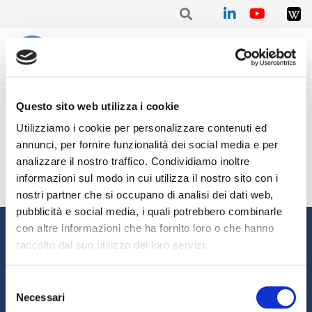
Home
/
Trimestrale
/
Stat. I trimestre 2021 – Carlo GIORGI
Questo sito web utilizza i cookie
Stat. I trimestre 2021 – Carlo
Utilizziamo i cookie per personalizzare contenuti ed
GIORGI
annunci, per fornire funzionalità dei social media e per
analizzare il nostro traffico. Condividiamo inoltre
informazioni sul modo in cui utilizza il nostro sito con i
nostri partner che si occupano di analisi dei dati web,
pubblicità e social media, i quali potrebbero combinarle
Informazioni
con altre informazioni che ha fornito loro o che hanno
raccolto dal suo utilizzo dei loro servizi.
Chi siamo
Il Factoring
News e Media
Eventi e Formazione
Selezione
Necessari
Studi e Statistiche
Sostenibilità
del