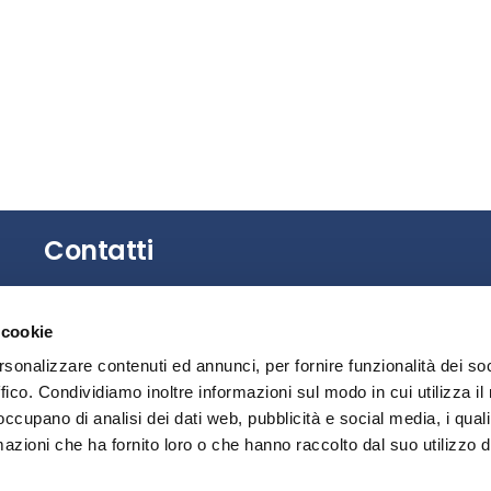
Contatti
Gli uffici dell’Associazione non sono aperti al
 cookie
pubblico.
È possibile richiedere un appuntamento
rsonalizzare contenuti ed annunci, per fornire funzionalità dei so
contattando la Segreteria.
ffico. Condividiamo inoltre informazioni sul modo in cui utilizza il 
 occupano di analisi dei dati web, pubblicità e social media, i qual
Privacy
azioni che ha fornito loro o che hanno raccolto dal suo utilizzo d
Segnalazione illeciti – Whistleblowing