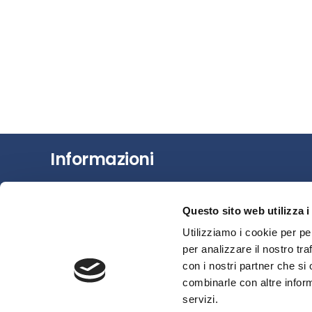
Informazioni
Chi siamo
Questo sito web utilizza i
Il Factoring
Utilizziamo i cookie per pe
News e Media
per analizzare il nostro tra
Eventi e Formazione
con i nostri partner che si
Studi e Statistiche
combinarle con altre inform
Sostenibilità
servizi.