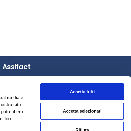
Assifact
Largo Augusto, 3 –
20122 Milano (MI)
Tel.: +39 0276020127
Accetta tutti
Fax: +39 0276020159
cial media e
Mail:
assifact@assifact.it
nostro sito
Accetta selezionati
i potrebbero
ei loro
Rifiuta