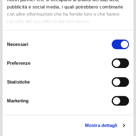
pubblicità e social media, i quali potrebbero combinarle
con altre informazioni che ha fornito loro o che hanno
Average cost per hour
raccolto dal suo utilizzo dei loro servizi.
45.8
%
Selezione
Necessari
del
consenso
Preferenze
Positive feedback
Statistiche
404
kg
Marketing
Maximum delivery weight
Mostra dettagli