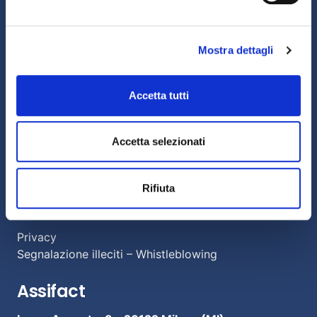
Chi siamo
Il Factoring
News e Media
Eventi e Formazione
Mostra dettagli
Studi e Statistiche
Sostenibilità
Area riservata
Magazine Fact&News
Accetta tutti
Contatti
Accetta selezionati
Gli uffici dell’Associazione non sono aperti al
pubblico.
È possibile richiedere un appuntamento contattando
Rifiuta
la Segreteria.
Privacy
Segnalazione illeciti – Whistleblowing
Assifact