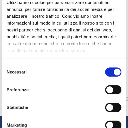
Utilizziamo i cookie per personalizzare contenuti ed
Studio Pagamenti, il convegno annuale organizzato
annunci, per fornire funzionalità dei social media e per
da CRIBIS D&B in collaborazione con Il Sole24Ore e
analizzare il nostro traffico. Condividiamo inoltre
patrocinato da Assifact per fare il punto su politiche
informazioni sul modo in cui utilizza il nostro sito con i
commerciali, gestione del working capital e sviluppo
nostri partner che si occupano di analisi dei dati web,
del business.
pubblicità e social media, i quali potrebbero combinarle
La partecipazione all’evento è gratuita, previa
con altre informazioni che ha fornito loro o che hanno
iscrizione compilando la scheda di registrazione on
raccolto dal suo utilizzo dei loro servizi.
line.
Maggiori informazioni e l’iscrizione sono disponibili
Selezione
su
Ilsole24ore
o sul sito
Cribis
.
Necessari
del
consenso
Per pronto riferimento, il modulo di iscrizione è
Preferenze
disponibile al seguente
link:
http://cribis.emailmagnews.com/nl/cribisdnb_pag
Statistiche
Informazioni
Marketing