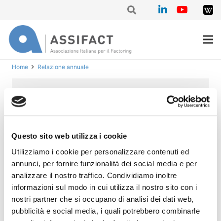
Home
Relazione annuale
Relazione annuale
sull’attività svolta
nell’esercizio
Questo sito web utilizza i cookie
2017/2018
Utilizziamo i cookie per personalizzare contenuti ed
annunci, per fornire funzionalità dei social media e per
Assemblea Ordinaria del 20 giugno 2018 Leggi la
analizzare il nostro traffico. Condividiamo inoltre
Relazione annuale sull’attività svolta da Assifact
informazioni sul modo in cui utilizza il nostro sito con i
nell’esercizio 2017/18 e le Relazioni degli anni
nostri partner che si occupano di analisi dei dati web,
precedenti.
pubblicità e social media, i quali potrebbero combinarle