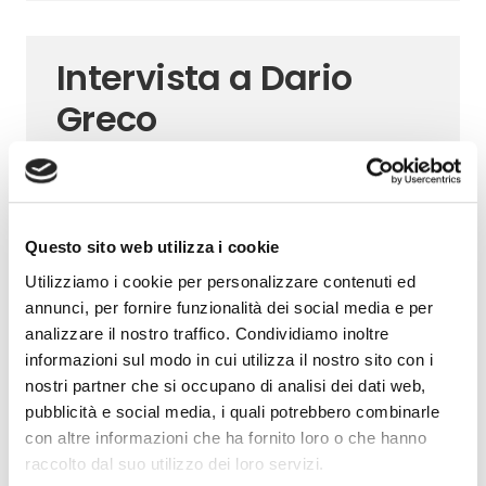
Intervista a Dario
Greco
Nel corso dell’Assemblea annuale di Assifact,
abbiamo raccolto le opinioni di alcuni protagonisti
del factoring italiano. Le pressioni derivanti dalla
forte spinta tecnologica e dal contesto economico,
Questo sito web utilizza i cookie
non privo…
Utilizziamo i cookie per personalizzare contenuti ed
annunci, per fornire funzionalità dei social media e per
analizzare il nostro traffico. Condividiamo inoltre
Intervista a Diego
informazioni sul modo in cui utilizza il nostro sito con i
nostri partner che si occupano di analisi dei dati web,
Tavecchia
pubblicità e social media, i quali potrebbero combinarle
con altre informazioni che ha fornito loro o che hanno
Nel corso dell’Assemblea annuale di Assifact,
raccolto dal suo utilizzo dei loro servizi.
abbiamo raccolto le opinioni di alcuni protagonisti