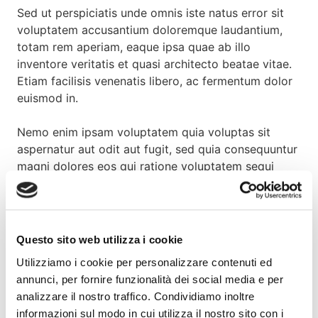
Sed ut perspiciatis unde omnis iste natus error sit
voluptatem accusantium doloremque laudantium,
totam rem aperiam, eaque ipsa quae ab illo
inventore veritatis et quasi architecto beatae vitae.
Etiam facilisis venenatis libero, ac fermentum dolor
euismod in.
Nemo enim ipsam voluptatem quia voluptas sit
aspernatur aut odit aut fugit, sed quia consequuntur
magni dolores eos qui ratione voluptatem sequi
nesciunt. Neque porro quisquam est, qui dolorem
ipsum quia dolor sit amet, consectetur, adipisci velit.
Questo sito web utilizza i cookie
Just a Heading
Utilizziamo i cookie per personalizzare contenuti ed
annunci, per fornire funzionalità dei social media e per
Ut tempor lacinia purus, ac gravida tortor suscipit
analizzare il nostro traffico. Condividiamo inoltre
eget. Maecenas id mi ac sapien ornare imperdiet.
informazioni sul modo in cui utilizza il nostro sito con i