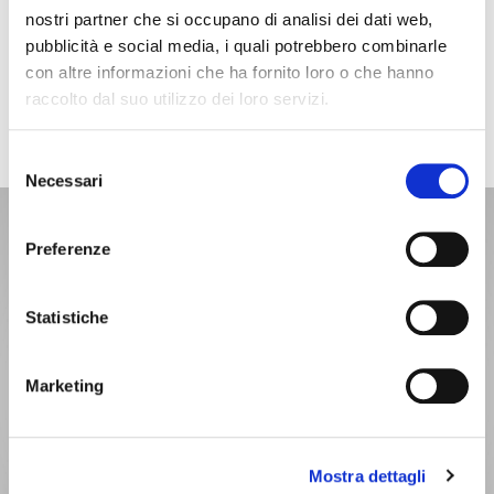
Nullam et faucibus urna, at bibendum ante. Donec
nostri partner che si occupano di analisi dei dati web,
dapibus nisi blandit augue malesuada. Etiam facilisis
pubblicità e social media, i quali potrebbero combinarle
venenatis libero.
con altre informazioni che ha fornito loro o che hanno
raccolto dal suo utilizzo dei loro servizi.
VIEW PROJECT
Selezione
Necessari
del
consenso
Preferenze
Statistiche
Marketing
Mostra dettagli