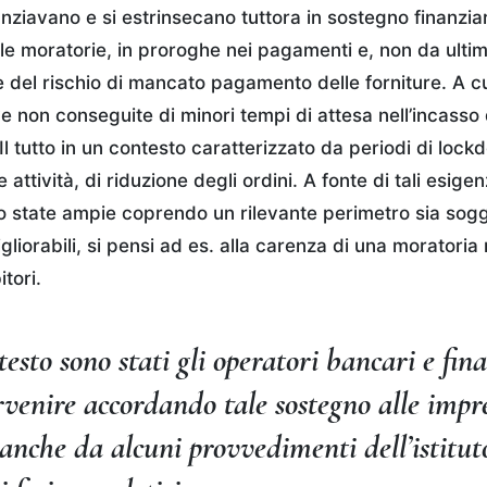
anziavano e si estrinsecano tuttora in sostegno finanziar
 le moratorie, in proroghe nei pagamenti e, non da ultimo
e del rischio di mancato pagamento delle forniture. A c
e non conseguite di minori tempi di attesa nell’incasso 
. Il tutto in un contesto caratterizzato da periodi di loc
attività, di riduzione degli ordini. A fonte di tali esige
 state ampie coprendo un rilevante perimetro sia sogg
gliorabili, si pensi ad es. alla carenza di una moratori
tori.
testo sono stati gli operatori bancari e fin
rvenire accordando tale sostegno alle impr
anche da alcuni provvedimenti dell’istitut