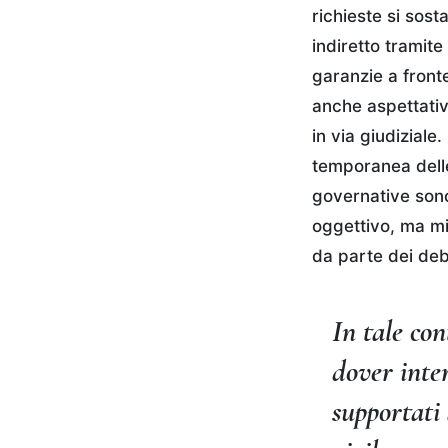
richieste si sost
indiretto tramite
garanzie a front
anche aspettativ
in via giudiziale
temporanea delle 
governative sono
oggettivo, ma mi
da parte dei debi
In tale con
dover inte
supportati 