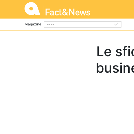
----
Magazine
Le sfi
busin