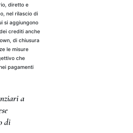
io, diretto e
, nel rilascio di
ui si aggiungono
dei crediti anche
kdown, di chiusura
nze le misure
ettivo che
a nei pagamenti
anziari a
ese
o di