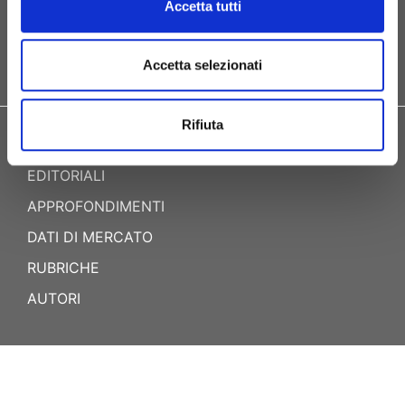
Accetta tutti
Accetta selezionati
EDITORIALE
|
Maggio 2026
Rifiuta
Il mercato del factoring è
maturo?
Mercato maturo o ancora in evoluzione? Il factoring
mostra diversi tratti tipici dei mercati maturi, ma
innovazione, nuovi operatori e un’ampia domanda
inespressa aprono ancora prospettive di crescita. Il
factoring si configura quindi come un mercato ancora
ricco di opportunità.
di Alessandro Carretta