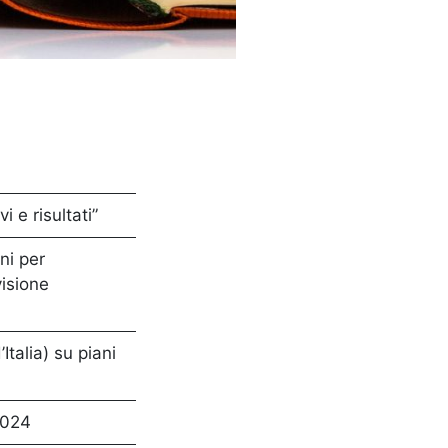
 e risultati”
ni per
visione
Italia) su piani
2024