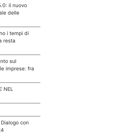
.0: il nuovo
ale delle
o i tempi di
a resta
nto sul
le imprese: fra
NE NEL
 Dialogo con
24