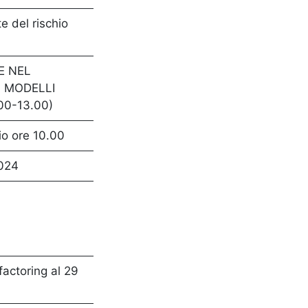
te del rischio
NE NEL
I MODELLI
00-13.00)
o ore 10.00
2024
factoring al 29