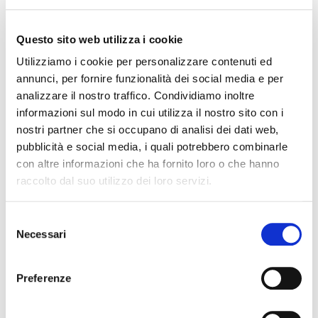
come “
il factoring sia stato uno
strumento fondamentale in tale contesto,
Questo sito web utilizza i cookie
permettendo di ottenere nuova finanza
Utilizziamo i cookie per personalizzare contenuti ed
aggiuntiva, rispetto al credito bancario
annunci, per fornire funzionalità dei social media e per
tradizionale, per coprire necessità
analizzare il nostro traffico. Condividiamo inoltre
temporanee di cassa e gestire
informazioni sul modo in cui utilizza il nostro sito con i
opportunamente il capitale circolante
“.
nostri partner che si occupano di analisi dei dati web,
pubblicità e social media, i quali potrebbero combinarle
con altre informazioni che ha fornito loro o che hanno
raccolto dal suo utilizzo dei loro servizi.
“
Sul mercato finanziario però
Selezione
non è stato facile trovare un
Necessari
del
player di supporto
”; infatti,
consenso
sottolinea lo stesso Sala
Preferenze
“
illimity è stata capace di