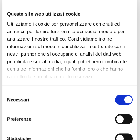
09/22
15/02/2022
ForeFact 2022 –
Numero 2
Questo sito web utilizza i cookie
Utilizziamo i cookie per personalizzare contenuti ed
10/22
15/02/2022
Il factoring in
annunci, per fornire funzionalità dei social media e per
cifre – Sintesi
analizzare il nostro traffico. Condividiamo inoltre
dei dati di
informazioni sul modo in cui utilizza il nostro sito con i
dicembre 2021
nostri partner che si occupano di analisi dei dati web,
pubblicità e social media, i quali potrebbero combinarle
11/22
25/02/2022
Statistiche
con altre informazioni che ha fornito loro o che hanno
mensili –
raccolto dal suo utilizzo dei loro servizi.
Indicatori
preliminari di
sintesi del
Selezione
Necessari
mercato del
del
consenso
factoring al 31
gennaio 2022
Preferenze
12/22
25/02/2022
Il factoring in
cifre – Sintesi
Statistiche