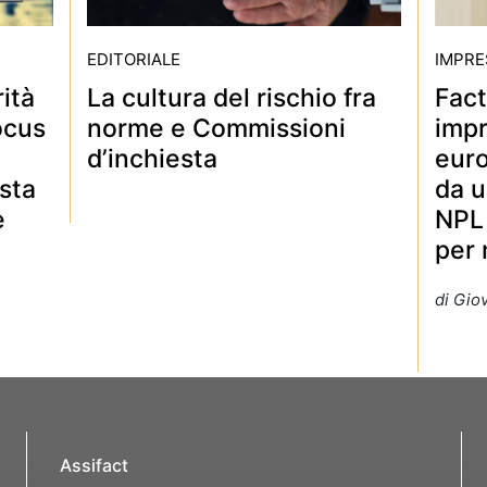
EDITORIALE
IMPRE
rità
La cultura del rischio fra
Fact
ocus
norme e Commissioni
imp
d’inchiesta
euro
sta
da u
e
NPL 
per 
di Gio
Assifact