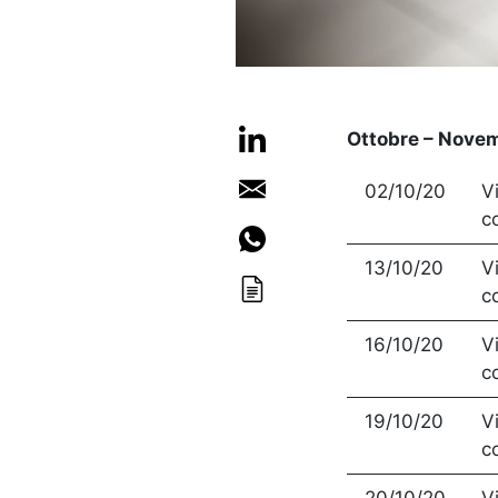
Ottobre – Nove
02/10/20
V
c
13/10/20
V
c
16/10/20
V
c
19/10/20
V
c