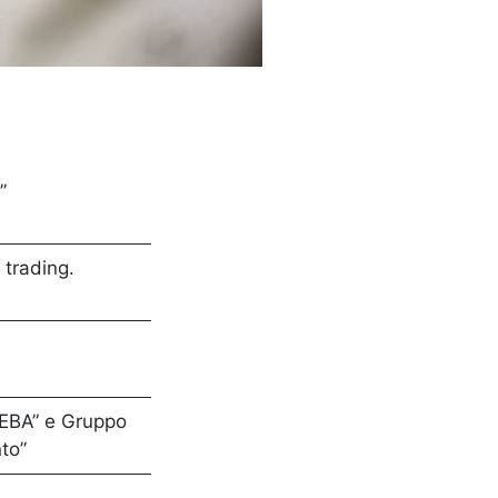
”
 trading.
 EBA” e Gruppo
to”