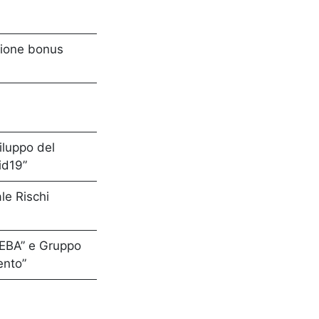
ssione bonus
iluppo del
id19”
le Rischi
 EBA” e Gruppo
ento”