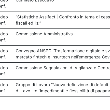
ideo
Comitato Esecutivo
onf.
ideo
“Statistiche Assifact | Confronto in tema di ce
onf.
fiscali edilizi”
ideo
Commissione Amministrativa
onf.
ideo
Convegno ANSPC “Trasformazione digitale e sv
onf.
mercato fintech e insurtech nell’emergenza Cov
ideo
Commissione Segnalazioni di Vigilanza e Centra
onf.
ideo
Gruppo di Lavoro “Nuova definizione di default
onf.
di Lavo- ro “Impedimenti e flessibilità di pagam