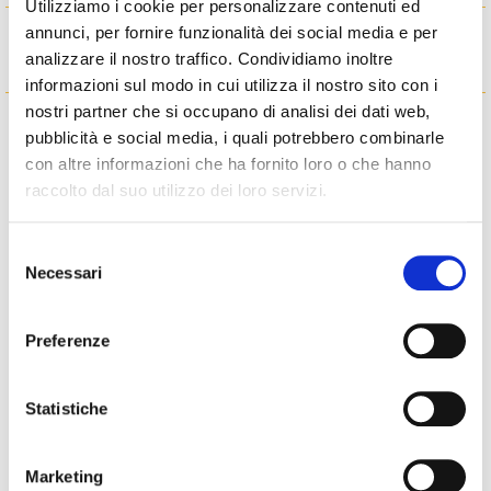
Utilizziamo i cookie per personalizzare contenuti ed
annunci, per fornire funzionalità dei social media e per
Articoli correlati
analizzare il nostro traffico. Condividiamo inoltre
informazioni sul modo in cui utilizza il nostro sito con i
nostri partner che si occupano di analisi dei dati web,
pubblicità e social media, i quali potrebbero combinarle
con altre informazioni che ha fornito loro o che hanno
raccolto dal suo utilizzo dei loro servizi.
Selezione
Necessari
del
consenso
Preferenze
EDITORIALE
Il sistema finanziario e l’industria
Statistiche
del factoring sono pronti ad
affrontare le incertezze
Marketing