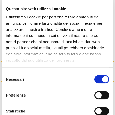
necessario. Si è sempre fatta apprezzare per
Questo sito web utilizza i cookie
queste doti professionali ed umane in Ifitalia
Utilizziamo i cookie per personalizzare contenuti ed
ma anche a Parigi dove ha lavorato per un
annunci, per fornire funzionalità dei social media e per
certo tempo presso la nostra consorella
analizzare il nostro traffico. Condividiamo inoltre
transalpina dopo avere lasciato la nostra
informazioni sul modo in cui utilizza il nostro sito con i
società.
nostri partner che si occupano di analisi dei dati web,
pubblicità e social media, i quali potrebbero combinarle
con altre informazioni che ha fornito loro o che hanno
raccolto dal suo utilizzo dei loro servizi.
Articoli correlati
Selezione
Necessari
del
consenso
Preferenze
Statistiche