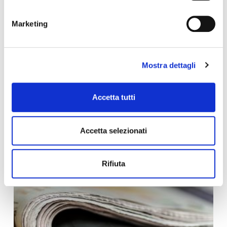
Marketing
NORME E SENTENZE
Mostra dettagli
Le misure di Governo e vigilanza a
contrasto dell’impatto della
Accetta tutti
pandemia COVID-19
di Diego Tavecchia
Accetta selezionati
Rifiuta