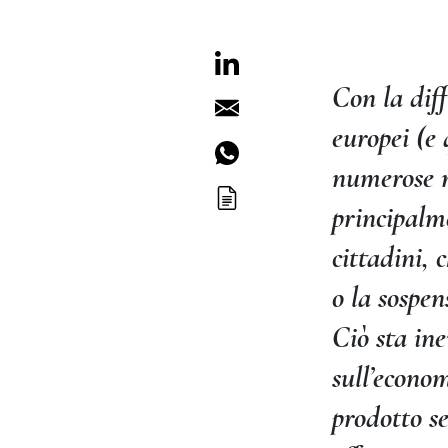
Con la dif
europei (e
numerose m
principalme
cittadini, 
o la sospen
Ciò sta in
sull’econo
prodotto se