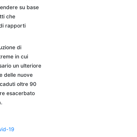
stendere su base
tti che
di rapporti
uzione di
treme in cui
ario un ulteriore
ne delle nuove
scaduti oltre 90
sere esacerbato
a.
vid-19