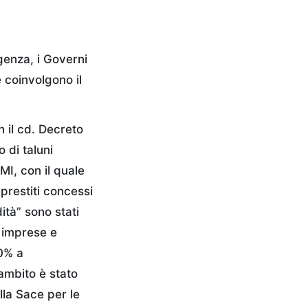
genza, i Governi
 coinvolgono il
 il cd. Decreto
 di taluni
PMI, con il quale
prestiti concessi
dità” sono stati
e imprese e
00% a
 ambito è stato
lla Sace per le