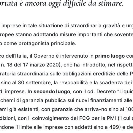
ortata è ancora oggi difficile da stimare.
imprese in tale situazione di straordinaria gravità e ur
 europee stanno adottando misure importanti che sovente
io come protagonista principale.
o dell’Italia, il Governo è intervenuto in
primo luogo
con
 n. 18 del 17 marzo 2020), che ha introdotto, nel rispetto
ratoria straordinaria sulle obbligazioni creditizie delle 
sino al 30 settembre, la revocabilità e la scadenza dei 
 di imprese. In
secondo luogo
, con il cd. Decreto “Liqui
 schemi di garanzia pubblica sui nuovi finanziamenti all
hemi già esistenti, con garanzie che arriva-no sino al 1
izioni, con il coinvolgimento del FCG per le PMI (il cui
done il limite alle imprese con addetti sino a 499) e de