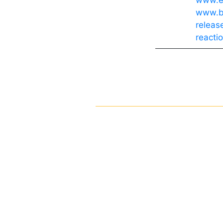
www.eb
www.ba
releas
reacti