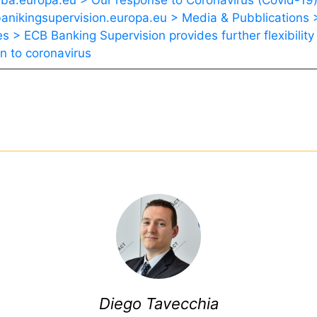
a.europa.eu > Our response to Coronavirus (Covid-19
nikingsupervision.europa.eu > Media & Pubblications 
es > ECB Banking Supervision provides further flexibility
on to coronavirus
Diego Tavecchia