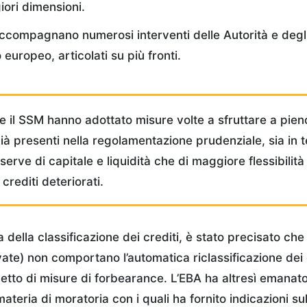
ori dimensioni.
 accompagnano numerosi interventi delle Autorità e degl
o europeo, articolati su più fronti.
 e il SSM hanno adottato misure volte a sfruttare a pien
 già presenti nella regolamentazione prudenziale, sia in t
riserve di capitale e liquidità che di maggiore flessibilità
crediti deteriorati.
a della classificazione dei crediti, è stato precisato che
ate) non comportano l’automatica riclassificazione dei c
getto di misure di forbearance. L’EBA ha altresì emanato
ateria di moratoria con i quali ha fornito indicazioni su