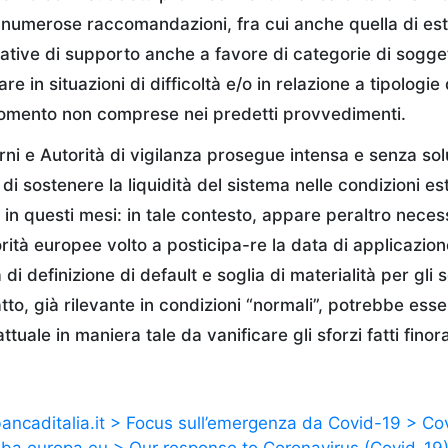
i numerose raccomandazioni, fra cui anche quella di e
ziative di supporto anche a favore di categorie di sogge
e in situazioni di difficoltà e/o in relazione a tipologie 
momento non comprese nei predetti provvedimenti.
erni e Autorità di vigilanza prosegue intensa e senza sol
e di sostenere la liquidità del sistema nelle condizioni es
in questi mesi: in tale contesto, appare peraltro necess
orità europee volto a posticipa-re la data di applicazio
 di definizione di default e soglia di materialità per gli 
patto, già rilevante in condizioni “normali”, potrebbe es
ttuale in maniera tale da vanificare gli sforzi fatti finor
ncaditalia.it > Focus sull’emergenza da Covid-19 > Co