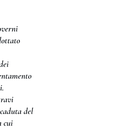
overni
dottato
dei
llentamento
i.
gravi
 caduta del
a cui