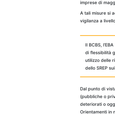
imprese di maggi
A tali misure si
vigilanza a livell
Il BCBS, l’EBA
di flessibilità
utilizzo delle 
dello SREP sui 
Dal punto di vist
(pubbliche o priv
deteriorati o og
Orientamenti in m