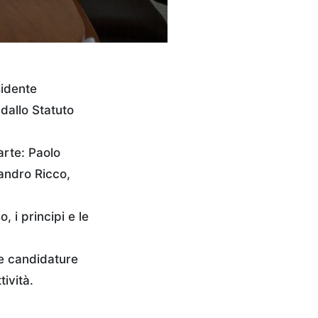
sidente
dallo Statuto
arte: Paolo
sandro Ricco,
 i principi e le
le candidature
ività.