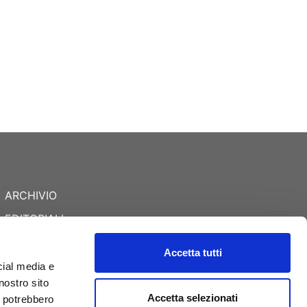
ARCHIVIO
EDITORIALI
APPROFONDIMENTI
Accetta tutti
DATI DI MERCATO
cial media e
nostro sito
RUBRICHE
Accetta selezionati
i potrebbero