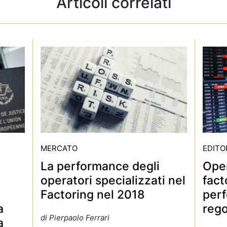
Articoli correlati
MERCATO
EDITO
La performance degli
Oper
operatori specializzati nel
fact
Factoring nel 2018
per
a
rego
di Pierpaolo Ferrari
a