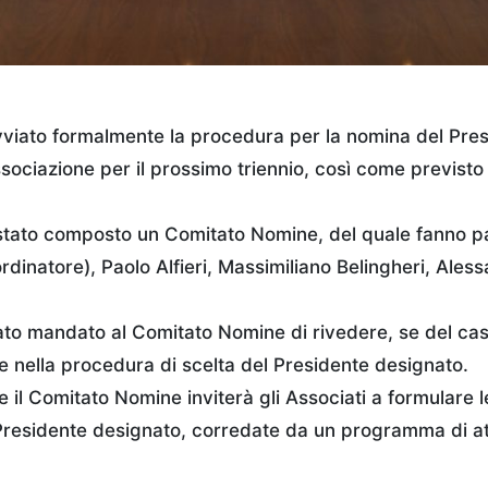
avviato formalmente la procedura per la nomina del Pre
sociazione per il prossimo triennio, così come previsto 
 stato composto un Comitato Nomine, del quale fanno p
rdinatore), Paolo Alfieri, Massimiliano Belingheri, Ales
ato mandato al Comitato Nomine di rivedere, se del caso,
e nella procedura di scelta del Presidente designato.
il Comitato Nomine inviterà gli Associati a formulare 
 Presidente designato, corredate da un programma di att