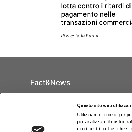
lotta contro i ritardi di
pagamento nelle
transazioni commercia
di Nicoletta Burini
Fact&News
Pubblicazione bimestrale di Assifact, l’Associazione
Italiana per il Factoring, ente apolitico e senza fini di
Questo sito web utilizza i
lucro che aggrega gli operatori di factoring e
favorisce lo sviluppo efficiente del mercato del
Utilizziamo i cookie per pe
factoring in Italia.
per analizzare il nostro tra
con i nostri partner che si