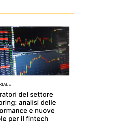
RIALE
atori del settore
oring: analisi delle
formance e nuove
le per il fintech