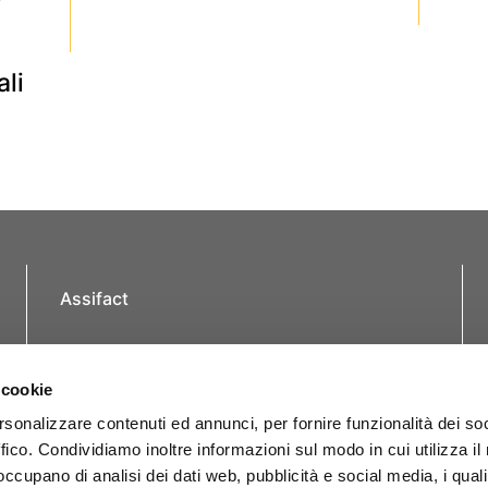
li
Assifact
Largo Augusto, 3 – 20122 Milano (MI)
Tel.: +39 0276020127
 cookie
Fax: +39 0276020159
Email:
assifact@assifact.it
rsonalizzare contenuti ed annunci, per fornire funzionalità dei so
ffico. Condividiamo inoltre informazioni sul modo in cui utilizza il 
Seguici sui social
 occupano di analisi dei dati web, pubblicità e social media, i qual