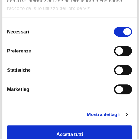
con altre informazioni che ha fornito loro o che hanno
raccolto dal suo utilizzo dei loro servizi.
Selezione
Necessari
del
consenso
DALL'ASSOCIAZIONE
Preferenze
Le Circolari Assifact
di Vittoria Deluca
Statistiche
Marketing
Mostra dettagli
Accetta tutti