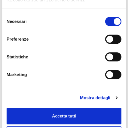
di pagamento prolungati. In Giappone,
l’adozione di AI nel processo di underwriting
Selezione
spingerà il CAGR al 13,1%, ottimizzando la
Necessari
del
valutazione del rischio e riducendo i tempi di
consenso
approvazione. In Europa e Nord America, la
Preferenze
crescita sarà moderata ma stabile. Il Regno
Unito, con un CAGR del 7,2%, vedrà un
Statistiche
aumento della domanda da parte di
microimprese, mentre gli Stati Uniti (CAGR
Marketing
9,6%) punteranno su soluzioni ibride che
combinano factoring tradizionale con
piattaforme cloud-based.
Mostra dettagli
In sostanza la domanda sarà sempre più
Accetta tutti
sensibile alle caratteristiche distintive del
factoring (non solo finanza ma anche gestione