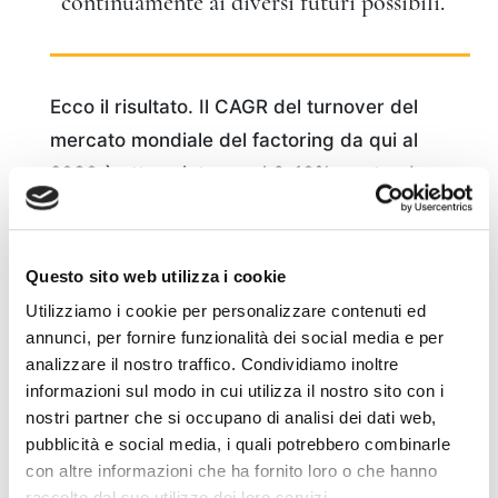
continuamente ai diversi futuri possibili.
Ecco il risultato. Il CAGR del turnover del
mercato mondiale del factoring da qui al
2030 è atteso intorno al 6-10%, portando
quindi i volumi dall’attuale livello di circa
4.000 miliardi di dollari a 6-8.000 miliardi nel
2030. India e Cina cresceranno, nel
Questo sito web utilizza i cookie
medesimo orizzonte temporale, con un CAGR
Utilizziamo i cookie per personalizzare contenuti ed
annunci, per fornire funzionalità dei social media e per
di circa il 13-14%, sostenute da iniziative
analizzare il nostro traffico. Condividiamo inoltre
governative (Make in India, Digital India) e
informazioni sul modo in cui utilizza il nostro sito con i
dall’espansione delle infrastrutture digitali. In
nostri partner che si occupano di analisi dei dati web,
India, in particolare, il 40% delle startup
pubblicità e social media, i quali potrebbero combinarle
con altre informazioni che ha fornito loro o che hanno
utilizza già servizi di factoring per gestire cicli
raccolto dal suo utilizzo dei loro servizi.