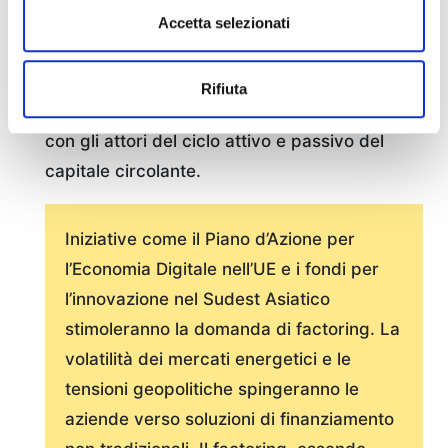
dei crediti e mitigazione dei rischi connessi al
Accetta selezionati
comportamento dei debitori) ma richiederà
un approccio sempre più digitale e
Rifiuta
soprattutto coerente con relazioni privilegiate
con gli attori del ciclo attivo e passivo del
capitale circolante.
Iniziative come il Piano d’Azione per
l’Economia Digitale nell’UE e i fondi per
l’innovazione nel Sudest Asiatico
stimoleranno la domanda di factoring. La
volatilità dei mercati energetici e le
tensioni geopolitiche spingeranno le
aziende verso soluzioni di finanziamento