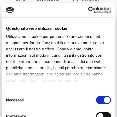
Numero 3
30/21
20/05/2021
Statistiche
trimestrali – Il
Questo sito web utilizza i cookie
factoring nelle
segnalazioni di
Utilizziamo i cookie per personalizzare contenuti ed
vigilanza al 31
annunci, per fornire funzionalità dei social media e per
analizzare il nostro traffico. Condividiamo inoltre
marzo 2021
informazioni sul modo in cui utilizza il nostro sito con i
31/21
20/05/2021
Il factoring in
nostri partner che si occupano di analisi dei dati web,
cifre – Sintesi dei
pubblicità e social media, i quali potrebbero combinarle
dati di marzo
con altre informazioni che ha fornito loro o che hanno
2021
raccolto dal suo utilizzo dei loro servizi.
32/21
25/05/2021
Statistiche
Selezione
mensili –
Necessari
del
Indicatori
consenso
preliminari di
Preferenze