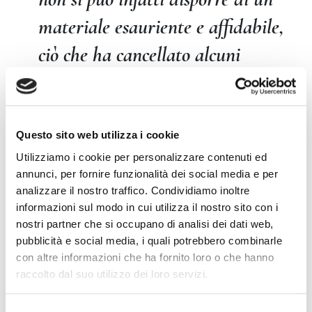
materiale esauriente e affidabile,
ciò che ha cancellato alcuni
riferimenti classici e reso le
previsioni più difficili.
Questo sito web utilizza i cookie
Utilizziamo i cookie per personalizzare contenuti ed
annunci, per fornire funzionalità dei social media e per
Non sto a elencare i problemi con i quali gli
analizzare il nostro traffico. Condividiamo inoltre
imprenditori debbono oggi confrontarsi a
informazioni sul modo in cui utilizza il nostro sito con i
questi propositi. Sanno che il covid è stato
nostri partner che si occupano di analisi dei dati web,
pubblicità e social media, i quali potrebbero combinarle
debellato, ma sanno anche che molti conflitti
con altre informazioni che ha fornito loro o che hanno
stanno continuando e che altri potrebbero
raccolto dal suo utilizzo dei loro servizi.
scoppiare, che la guerra doganale e dei dazi
può stravolgere i mercati, che il diritto
Selezione