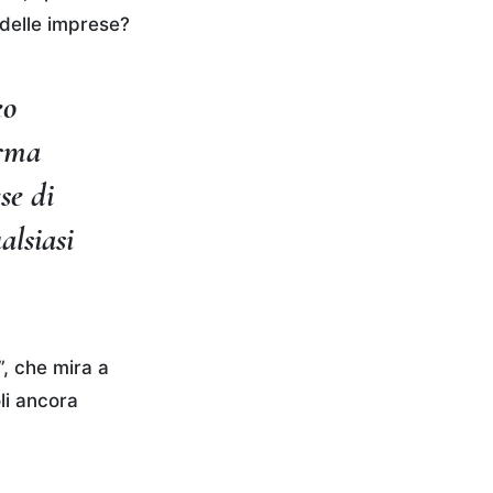
 delle imprese?
eo
orma
se di
alsiasi
”, che mira a
li ancora