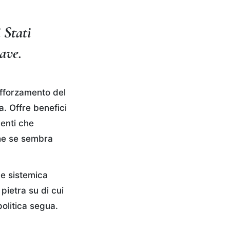
 Stati
ave.
afforzamento del
. Offre benefici
menti che
che se sembra
ne sistemica
pietra su di cui
politica segua.