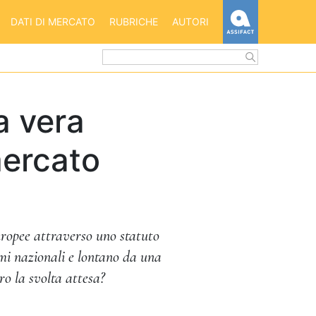
HOME
DATI DI MERCATO
RUBRICHE
AUTORI
ASSIFACT
a vera
mercato
europee attraverso uno statuto
emi nazionali e lontano da una
o la svolta attesa?