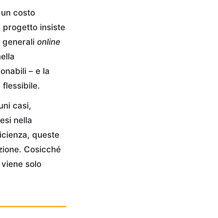
 un costo
l progetto insiste
e generali
online
ella
onabili – e la
flessibile.
ni casi,
esi nella
icienza, queste
azione. Cosicché
 viene solo