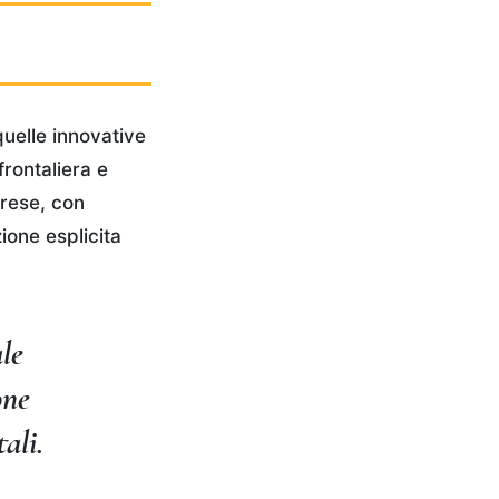
 quelle innovative
rontaliera e
prese, con
zione esplicita
ale
one
ali.