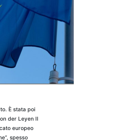
o. È stata poi
on der Leyen II
ercato europeo
me”, spesso