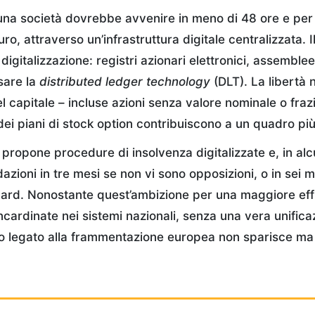
una società dovrebbe avvenire in meno di 48 ore e per
uro, attraverso un’infrastruttura digitale centralizzata. I
digitalizzazione: registri azionari elettronici, assemble
usare la
distributed ledger technology
(DLT). La libertà n
l capitale – incluse azioni senza valore nominale o frazi
ei piani di stock option contribuiscono a un quadro più 
ropone procedure di insolvenza digitalizzate e, in alcu
dazioni in tre mesi se non vi sono opposizioni, o in sei m
ard. Nonostante quest’ambizione per una maggiore eff
ncardinate nei sistemi nazionali, senza una vera unific
dico legato alla frammentazione europea non sparisce ma