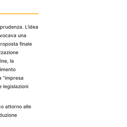
e prudenza. L’idea
 evocava una
proposta finale
zzazione
ine, la
cimento
a “impresa
legislazioni
o attorno alle
aduzione