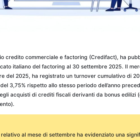
o credito commerciale e factoring (Credifact), ha pubbl
rcato italiano del factoring al 30 settembre 2025. Il mer
re del 2025, ha registrato un turnover cumulativo di 208
 del 3,75% rispetto allo stesso periodo dell’anno preced
egli acquisti di crediti fiscali derivanti da bonus edilizi 
ento).
r relativo al mese di settembre ha evidenziato una signif