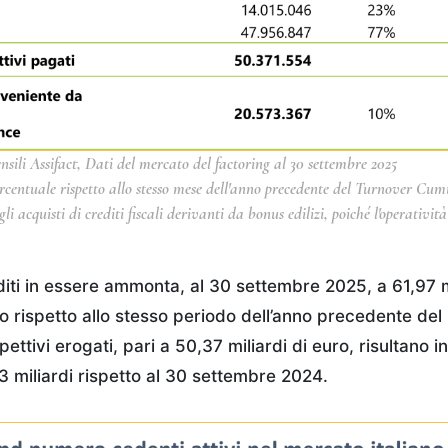
nsili Assifact, Dati del mercato del factoring al 30 settembre 2025
rcentuale rispetto allo stesso mese dell'anno precedente del Turnover Cum
li acquisti di crediti fiscali derivanti da bonus edilizi, poiché l'operativit
diti in essere ammonta, al 30 settembre 2025, a 61,97 mi
to rispetto allo stesso periodo dell’anno precedente del
ispettivi erogati, pari a 50,37 miliardi di euro, risultano 
3 miliardi rispetto al 30 settembre 2024.