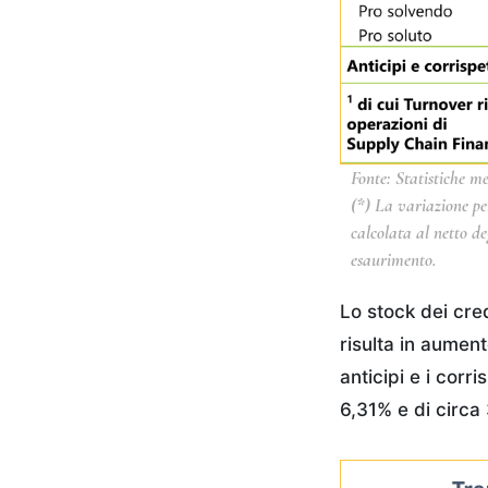
Fonte: Statistiche me
(*) La variazione pe
calcolata al netto deg
esaurimento.
Lo stock dei cre
risulta in aumen
anticipi e i corr
6,31% e di circa 