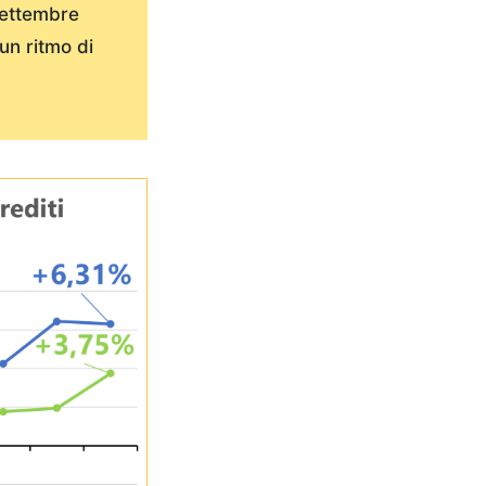
settembre
un ritmo di