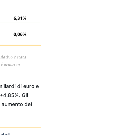
ulativo è stata
à è ormai in
liardi di euro e
 +4,85%. Gli
in aumento del