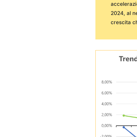
accelerazi
2024, al n
crescita c